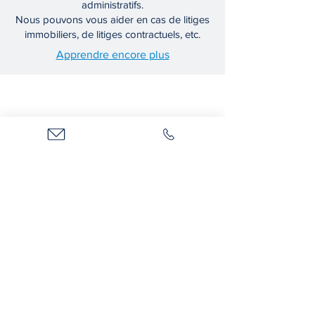
administratifs.
Nous pouvons vous aider en cas de litiges
immobiliers, de litiges contractuels, etc.
Apprendre encore plus
Contactez-nous
Contact
Looking for a Lawyer in
Montreal or West Island?
Contact Neudorfer Legal Today.
If you need a reliable lawyer in
Montreal or West Island, contact
Neudorfer Legal for a personalized
legal consultation. Every case is