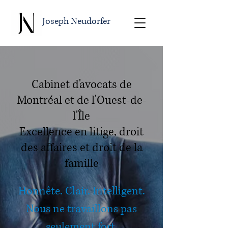
Joseph Neudorfer
Cabinet d'avocats de
Montréal et de l'Ouest-de-
l'Île
Excellence en litige, droit
des affaires et droit de la
famille
Honnête. Clair. Intelligent.
Nous ne travaillons pas
seulement fort,