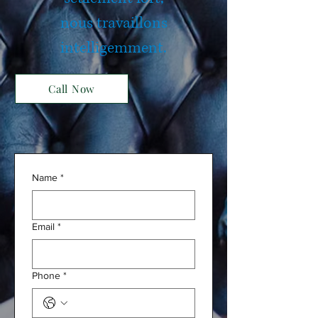
nous travaillons
intelligemment.
Call Now
Name
*
Email
*
Phone
*